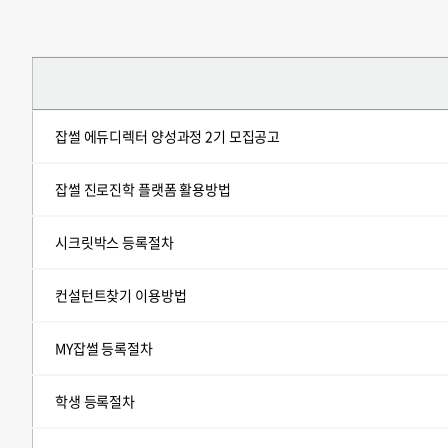
잡썰 에듀디렉터 양성과정 2기 모집공고
잡썰 진로진학 플랫폼 활용방법
시크릿박스 등록절차
컨설턴트찾기 이용방법
MY잡썰 등록절차
학생 등록절차