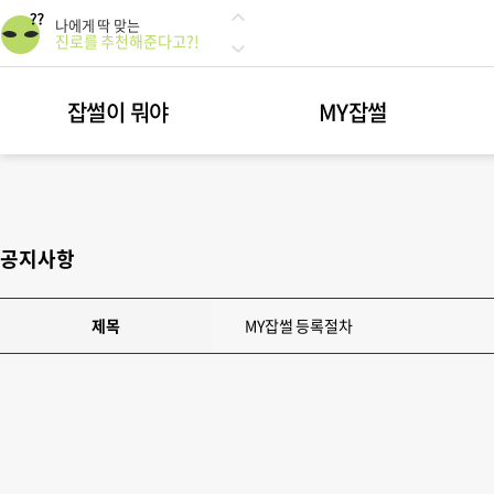
49:51 한 끗 차이에 따라
달라지는 인서울 합격률
광고? 광고!
광고해드립니다!
잡썰이 뭐야
MY잡썰
나에게 딱 맞는
진로를 추천해준다고?!
49:51 한 끗 차이에 따라
달라지는 인서울 합격률
광고? 광고!
광고해드립니다!
공지사항
제목
MY잡썰 등록절차