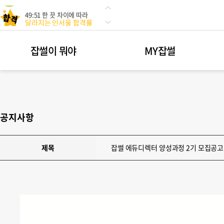
49:51 한 끗 차이에 따라
달라지는 인서울 합격률
광고? 광고!
광고해드립니다!
잡썰이 뭐야
MY잡썰
나에게 딱 맞는
진로를 추천해준다고?!
49:51 한 끗 차이에 따라
달라지는 인서울 합격률
광고? 광고!
광고해드립니다!
공지사항
제목
잡썰 에듀디렉터 양성과정 2기 모집공고